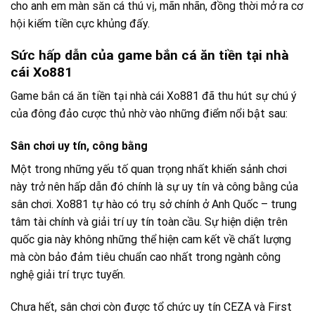
cho anh em màn săn cá thú vị, mãn nhãn, đồng thời mở ra cơ
hội kiếm tiền cực khủng đấy.
Sức hấp dẫn của game bắn cá ăn tiền tại nhà
cái Xo881
Game bắn cá ăn tiền tại nhà cái Xo881 đã thu hút sự chú ý
của đông đảo cược thủ nhờ vào những điểm nổi bật sau:
Sân chơi uy tín, công bằng
Một trong những yếu tố quan trọng nhất khiến sảnh chơi
này trở nên hấp dẫn đó chính là sự uy tín và công bằng của
sân chơi. Xo881 tự hào có trụ sở chính ở Anh Quốc – trung
tâm tài chính và giải trí uy tín toàn cầu. Sự hiện diện trên
quốc gia này không những thể hiện cam kết về chất lượng
mà còn bảo đảm tiêu chuẩn cao nhất trong ngành công
nghệ giải trí trực tuyến.
Chưa hết, sân chơi còn được tổ chức uy tín CEZA và First