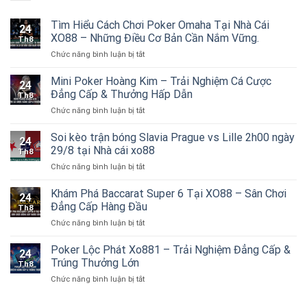
Tìm Hiểu Cách Chơi Poker Omaha Tại Nhà Cái
24
XO88 – Những Điều Cơ Bản Cần Nắm Vững.
Th8
ở
Chức năng bình luận bị tắt
Tìm
Hiểu
Mini Poker Hoàng Kim – Trải Nghiệm Cá Cược
24
Cách
Đẳng Cấp & Thưởng Hấp Dẫn
Th8
Chơi
ở
Chức năng bình luận bị tắt
Poker
Mini
Omaha
Poker
Soi kèo trận bóng Slavia Prague vs Lille 2h00 ngày
Tại
24
Hoàng
Nhà
29/8 tại Nhà cái xo88
Th8
Kim
Cái
ở
Chức năng bình luận bị tắt
–
XO88
Soi
Trải
–
kèo
Khám Phá Baccarat Super 6 Tại XO88 – Sân Chơi
Nghiệm
Những
24
trận
Cá
Đẳng Cấp Hàng Đầu
Điều
Th8
bóng
Cược
Cơ
ở
Chức năng bình luận bị tắt
Slavia
Đẳng
Bản
Khám
Prague
Cấp
Cần
Phá
Poker Lộc Phát Xo881 – Trải Nghiệm Đẳng Cấp &
vs
&
24
Nắm
Baccarat
Lille
Trúng Thưởng Lớn
Thưởng
Vững.
Th8
Super
2h00
Hấp
ở
Chức năng bình luận bị tắt
6
ngày
Dẫn
Poker
Tại
29/8
Lộc
XO88
tại