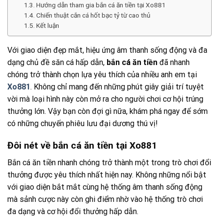
Hướng dẫn tham gia bắn cá ăn tiền tại Xo881
Chiến thuật cắn cá hốt bạc tỷ từ cao thủ
Kết luận
Với giao diện đẹp mắt, hiệu ứng âm thanh sống động và đa
dạng chủ đề săn cá hấp dẫn,
bắn cá ăn tiền
đã nhanh
chóng trở thành chọn lựa yêu thích của nhiều anh em tại
Xo881
. Không chỉ mang đến những phút giây giải trí tuyệt
vời mà loại hình này còn mở ra cho người chơi cơ hội trúng
thưởng lớn. Vậy bạn còn đợi gì nữa, khám phá ngay để sớm
có những chuyến phiêu lưu đại dương thú vị!
Đôi nét về bắn cá ăn tiền tại Xo881
Bắn cá ăn tiền nhanh chóng trở thành một trong trò chơi đổi
thưởng được yêu thích nhất hiện nay. Không những nổi bật
với giao diện bắt mắt cùng hệ thống âm thanh sống động
mà sảnh cược này còn ghi điểm nhờ vào hệ thống trò chơi
đa dạng và cơ hội đổi thưởng hấp dẫn.