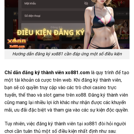
Hướng dẫn đăng ký xo881 cần đáp ứng một số điều kiện
Chỉ dẫn đăng ký thành viên xo881.com
là quy trình để tạo
một tài khoản cá cược trên web. Khi đăng ký thành viên,
bạn sẽ có quyền truy cập vào các trò chơi casino trực
tuyến, thể thao và slot game trên xo88. Đăng ký thành viên
cũng mang lại nhiều lợi ích khác như nhận được các khuyến
mãi, ưu đãi đặc biệt và tham gia vào các sự kiện độc quyền.
Tuy nhiên, việc đăng ký thành viên tại xo881 đòi hỏi người
chơi cần tuân thủ một số điều kiện nhất định như sau: