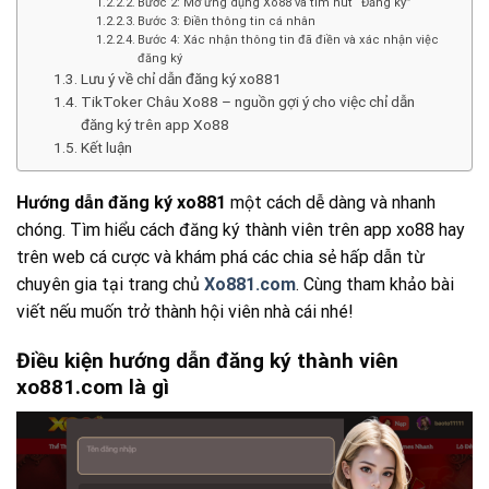
Bước 2: Mở ứng dụng Xo88 và tìm nút “Đăng ký”
Bước 3: Điền thông tin cá nhân
Bước 4: Xác nhận thông tin đã điền và xác nhận việc
đăng ký
Lưu ý về chỉ dẫn đăng ký xo881
TikToker Châu Xo88 – nguồn gợi ý cho việc chỉ dẫn
đăng ký trên app Xo88
Kết luận
Hướng dẫn đăng ký xo881
một cách dễ dàng và nhanh
chóng. Tìm hiểu cách đăng ký thành viên trên app xo88 hay
trên web cá cược và khám phá các chia sẻ hấp dẫn từ
chuyên gia tại trang chủ
Xo881.com
. Cùng tham khảo bài
viết nếu muốn trở thành hội viên nhà cái nhé!
Điều kiện hướng dẫn đăng ký thành viên
xo881.com là gì