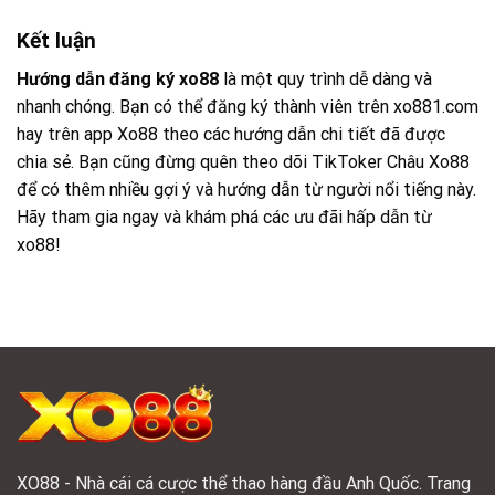
Kết luận
Hướng dẫn đăng ký xo88
là một quy trình dễ dàng và
nhanh chóng. Bạn có thể đăng ký thành viên trên xo881.com
hay trên app Xo88 theo các hướng dẫn chi tiết đã được
chia sẻ. Bạn cũng đừng quên theo dõi TikToker Châu Xo88
để có thêm nhiều gợi ý và hướng dẫn từ người nổi tiếng này.
Hãy tham gia ngay và khám phá các ưu đãi hấp dẫn từ
xo88!
XO88 - Nhà cái cá cược thể thao hàng đầu Anh Quốc. Trang