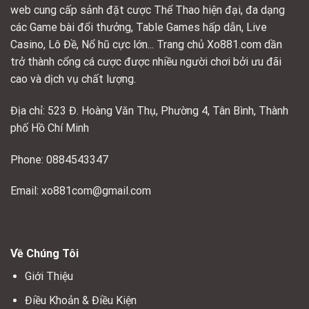
web cung cấp sảnh đặt cược Thể Thao hiện đại, đa dạng
các Game bài đổi thưởng, Table Games hấp dẫn, Live
Casino, Lô Đề, Nổ hũ cực lớn... Trang chủ Xo881.com dần
trở thành cổng cá cược được nhiều người chơi bởi ưu đãi
cao và dịch vụ chất lượng.
Địa chỉ: 523 Đ. Hoàng Văn Thụ, Phường 4, Tân Bình, Thành
phố Hồ Chí Minh
Phone: 0884543347
Email:
xo881com@gmail.com
Về Chúng Tôi
Giới Thiệu
Điều Khoản & Điều Kiện