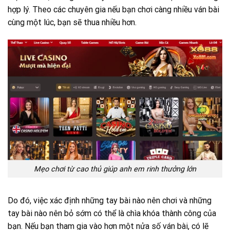
hợp lý. Theo các chuyên gia nếu bạn chơi càng nhiều ván bài
cùng một lúc, bạn sẽ thua nhiều hơn.
Mẹo chơi từ cao thủ giúp anh em rinh thưởng lớn
Do đó, việc xác định những tay bài nào nên chơi và những
tay bài nào nên bỏ sớm có thể là chìa khóa thành công của
bạn. Nếu bạn tham gia vào hơn một nửa số ván bài, có lẽ