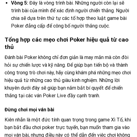
Vòng 5:
Đây là vòng trình bài. Những người còn lại sẽ
trình bài của mình để xác định người chiến thắng. Người
chia sẽ dựa trên thứ tự các tổ hợp theo luật game bài
Poker đẳng cấp để công bố người thắng cuộc.
Tổng hợp các mẹo chơi Poker hiệu quả từ cao
thủ
Đánh bài Poker không chỉ đơn giản là may mắn mà còn đòi
hỏi sự chiến lược và kỹ năng. Để giúp bạn tiến bộ và thành
công trong trò chơi này, hãy cùng khám phá những mẹo chơi
hiệu quả từ những cao thủ giàu kinh nghiệm. Những lời
khuyên dưới đây sẽ giúp bạn nắm bắt bí quyết để chiến
thắng tại các ván Poker Live đầy cạnh tranh.
Đừng chơi mọi ván bài
Kiên nhẫn là một đức tính quan trọng trong game Xì Tố, khi
bạn bắt đầu chơi poker trực tuyến, bạn muốn tham gia vào
mọi ván bài, nhưng điều này có thể dẫn đến việc chơi không