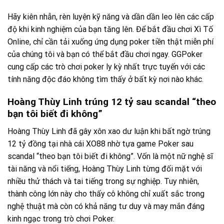
Hãy kiên nhẫn, rèn luyện kỹ năng và dần dần leo lên các cấp
độ khi kinh nghiệm của bạn tăng lên. Để bắt đầu chơi Xì Tố
Online, chỉ cần tải xuống ứng dụng poker tiền thật miễn phí
của chúng tôi và bạn có thể bắt đầu chơi ngay. GGPoker
cung cấp các trò chơi poker ly kỳ nhất trực tuyến với các
tính năng độc đáo không tìm thấy ở bất kỳ nơi nào khác.
Hoàng Thùy Linh trúng 12 tỷ sau scandal “theo
bạn tôi biết đi không”
Hoàng Thùy Linh đã gây xôn xao dư luận khi bất ngờ trúng
12 tỷ đồng tại nhà cái XO88 nhờ tựa game Poker sau
scandal “theo bạn tôi biết đi không”. Vốn là một nữ nghệ sĩ
tài năng và nổi tiếng, Hoàng Thùy Linh từng đối mặt với
nhiều thử thách và tai tiếng trong sự nghiệp. Tuy nhiên,
thành công lớn này cho thấy cô không chỉ xuất sắc trong
nghệ thuật mà còn có khả năng tư duy và may mắn đáng
kinh ngạc trong trò chơi Poker.