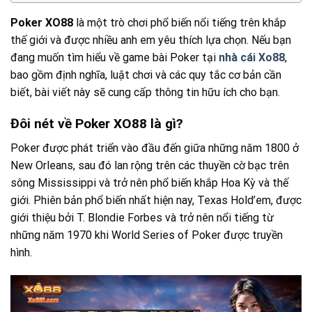
Poker XO88
là một trò chơi phổ biến nổi tiếng trên khắp
thế giới và được nhiều anh em yêu thích lựa chọn. Nếu bạn
đang muốn tìm hiểu về game bài Poker tại
nhà cái Xo88
,
bao gồm định nghĩa, luật chơi và các quy tắc cơ bản cần
biết, bài viết này sẽ cung cấp thông tin hữu ích cho bạn.
Đôi nét về Poker XO88 là gì?
Poker được phát triển vào đầu đến giữa những năm 1800 ở
New Orleans, sau đó lan rộng trên các thuyền cờ bạc trên
sông Mississippi và trở nên phổ biến khắp Hoa Kỳ và thế
giới. Phiên bản phổ biến nhất hiện nay, Texas Hold’em, được
giới thiệu bởi T. Blondie Forbes và trở nên nổi tiếng từ
những năm 1970 khi World Series of Poker được truyền
hình.