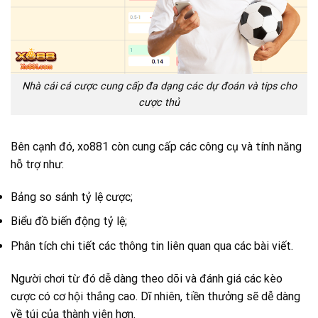
Nhà cái cá cược cung cấp đa dạng các dự đoán và tips cho
cược thủ
Bên cạnh đó, xo881 còn cung cấp các công cụ và tính năng
hỗ trợ như:
Bảng so sánh tỷ lệ cược;
Biểu đồ biến động tỷ lệ;
Phân tích chi tiết các thông tin liên quan qua các bài viết.
Người chơi từ đó dễ dàng theo dõi và đánh giá các kèo
cược có cơ hội thắng cao. Dĩ nhiên, tiền thưởng sẽ dễ dàng
về túi của thành viên hơn.