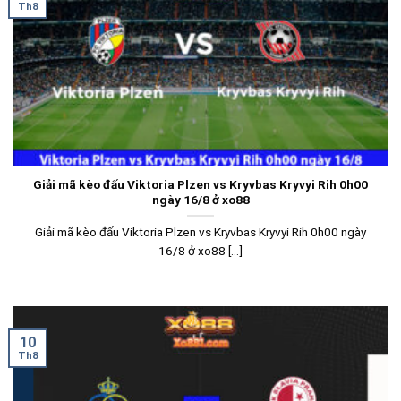
Th8
Giải mã kèo đấu Viktoria Plzen vs Kryvbas Kryvyi Rih 0h00
ngày 16/8 ở xo88
Giải mã kèo đấu Viktoria Plzen vs Kryvbas Kryvyi Rih 0h00 ngày
16/8 ở xo88 [...]
10
Th8