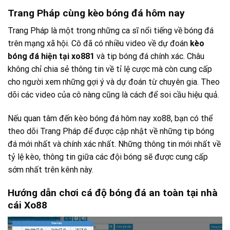
Trang Pháp cùng kèo bóng đá hôm nay
Trang Pháp là một trong những ca sĩ nổi tiếng về bóng đá
trên mạng xã hội. Cô đã có nhiều video về dự đoán
kèo
bóng đá hiện tại xo881
và tip bóng đá chính xác. Châu
không chỉ chia sẻ thông tin về tỉ lệ cược mà còn cung cấp
cho người xem những gợi ý và dự đoán từ chuyên gia. Theo
dõi các video của cô nàng cũng là cách để soi cầu hiệu quả.
Nếu quan tâm đến kèo bóng đá hôm nay xo88, bạn có thể
theo dõi Trang Pháp để được cập nhật về những tip bóng
đá mới nhất và chính xác nhất. Những thông tin mới nhất về
tỷ lệ kèo, thông tin giữa các đội bóng sẽ được cung cấp
sớm nhất trên kênh này.
Hướng dẫn chơi cá độ bóng đá an toàn tại nhà
cái Xo88