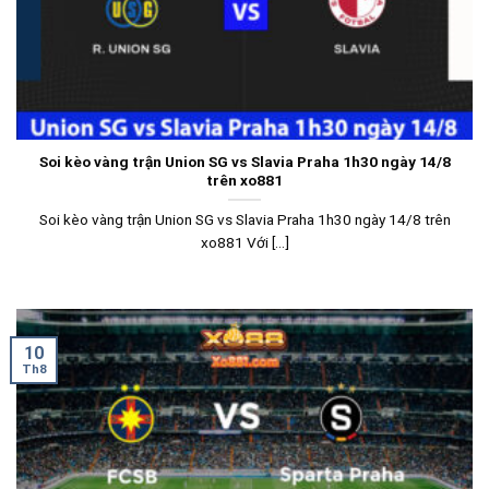
Soi kèo vàng trận Union SG vs Slavia Praha 1h30 ngày 14/8
trên xo881
Soi kèo vàng trận Union SG vs Slavia Praha 1h30 ngày 14/8 trên
xo881 Với [...]
10
Th8