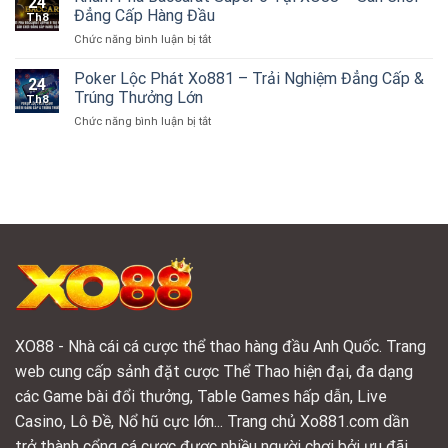
24
trận
Cá
Đẳng Cấp Hàng Đầu
Điều
Th8
bóng
Cược
Cơ
ở
Chức năng bình luận bị tắt
Slavia
Đẳng
Bản
Khám
Prague
Cấp
Cần
Phá
Poker Lộc Phát Xo881 – Trải Nghiệm Đẳng Cấp &
vs
&
24
Nắm
Baccarat
Lille
Trúng Thưởng Lớn
Thưởng
Vững.
Th8
Super
2h00
Hấp
ở
Chức năng bình luận bị tắt
6
ngày
Dẫn
Poker
Tại
29/8
Lộc
XO88
tại
Phát
–
Nhà
Xo881
Sân
cái
–
Chơi
xo88
Trải
Đẳng
Nghiệm
Cấp
Đẳng
Hàng
Cấp
Đầu
&
Trúng
Thưởng
Lớn
XO88 - Nhà cái cá cược thể thao hàng đầu Anh Quốc. Trang
web cung cấp sảnh đặt cược Thể Thao hiện đại, đa dạng
các Game bài đổi thưởng, Table Games hấp dẫn, Live
Casino, Lô Đề, Nổ hũ cực lớn... Trang chủ Xo881.com dần
trở thành cổng cá cược được nhiều người chơi bởi ưu đãi