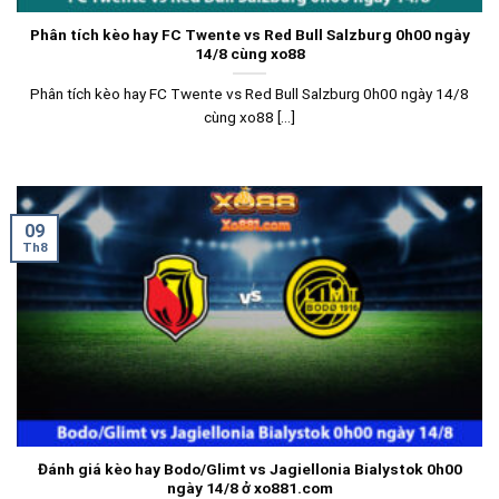
Phân tích kèo hay FC Twente vs Red Bull Salzburg 0h00 ngày
14/8 cùng xo88
Phân tích kèo hay FC Twente vs Red Bull Salzburg 0h00 ngày 14/8
cùng xo88 [...]
09
Th8
Đánh giá kèo hay Bodo/Glimt vs Jagiellonia Bialystok 0h00
ngày 14/8 ở xo881.com