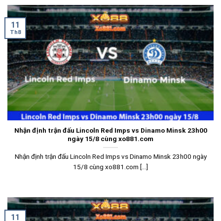
11
Th8
Nhận định trận đấu Lincoln Red Imps vs Dinamo Minsk 23h00
ngày 15/8 cùng xo881.com
Nhận định trận đấu Lincoln Red Imps vs Dinamo Minsk 23h00 ngày
15/8 cùng xo881.com [...]
11