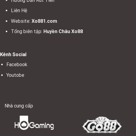
Hướng Dẫn Rút Tiền
Liên Hệ
Website:
Xo881.com
Tổng biên tập:
Huyền Châu Xo88
Kênh Social
Facebook
Youtobe
Nhà cung cấp