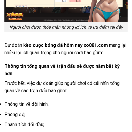
Người chơi được thỏa mãn những lợi ích và ưu điểm tại đây
Dự đoán
kèo cược bóng đá hôm nay xo881.com
mang lại
nhiều lợi ích quan trọng cho người chơi bao gồm:
Thông tin tổng quan về trận đấu sẽ được nắm bắt kỹ
hơn
Trước hết, việc dự đoán giúp người chơi có cái nhìn tổng
quan về các trận đấu bao gồm:
Thông tin về đội hình;
Phong độ;
Thành tích đối đầu;