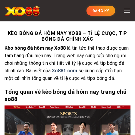
Skip
to
ĐĂNG KÝ
content
KÈO BÓNG ĐÁ HÔM NAY XO88 – TỈ LỆ CƯỢC, TIP
BÓNG ĐÁ CHÍNH XÁC
Kèo bóng đá hôm nay Xo88
là tin tức thể thao được quan
tâm hàng đầu hiện nay. Trang web này cung cấp cho người
chơi những thông tin chi tiết về tỷ lệ cược và tip bóng đá
chính xác. Bài viết của
Xo881.com
sẽ cung cấp đến bạn
một cái nhìn tổng quan về tỉ lệ cược và tips bóng đá.
Tổng quan về kèo bóng đá hôm nay trang chủ
xo88