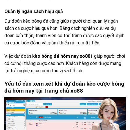
Quản lý ngân sách hiệu quả
Dự đoán kèo bóng đá cũng giúp người chơi quản lý ngân
sách cá cược hiệu quả hơn. Bằng cách nghiên cứu và dự
đoán cẩn thận, thành viên có thể tránh được các quyết định
cá cược bốc đồng và giảm thiểu rủi ro mất tiền.
Việc dự đoán
kèo bóng đá hôm nay xo881
giúp người chơi
có cơ hội thắng cược cao hơn. Khách hàng còn được mang
lại trải nghiệm cá cược thú vị và bổ ích.
Yếu tố cần xem xét khi dự đoán kèo cược bóng
đá hôm nay tại trang chủ xo88