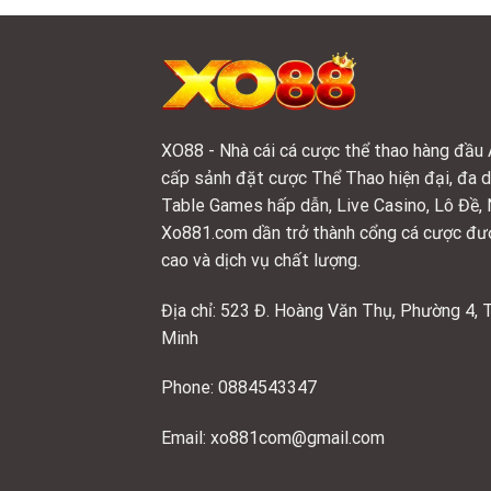
XO88 - Nhà cái cá cược thể thao hàng đầu
cấp sảnh đặt cược Thể Thao hiện đại, đa 
Table Games hấp dẫn, Live Casino, Lô Đề, N
Xo881.com dần trở thành cổng cá cược được
cao và dịch vụ chất lượng.
Địa chỉ: 523 Đ. Hoàng Văn Thụ, Phường 4, 
Minh
Phone: 0884543347
Email:
xo881com@gmail.com