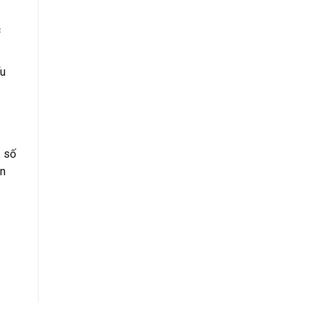
c
.
ểu
t số
ản