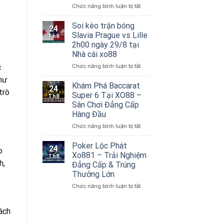
Tại
ở
Chức năng bình luận bị tắt
Nhà
Mini
Cái
Poker
Soi kèo trận bóng
24
XO88
Hoàng
Slavia Prague vs Lille
Th8
–
Kim
2h00 ngày 29/8 tại
Những
–
Nhà cái xo88
Điều
Trải
Cơ
Nghiệm
ở
c
Chức năng bình luận bị tắt
Bản
Cá
Soi
hư
Cần
Cược
kèo
Khám Phá Baccarat
24
Nắm
Đẳng
trò
trận
Super 6 Tại XO88 –
Th8
Vững.
Cấp
bóng
Sân Chơi Đẳng Cấp
&
Slavia
Hàng Đầu
Thưởng
Prague
Hấp
vs
ở
Chức năng bình luận bị tắt
Dẫn
Lille
Khám
2h00
Phá
Poker Lộc Phát
24
o
ngày
Baccarat
Xo881 – Trải Nghiệm
Th8
29/8
Super
h,
Đẳng Cấp & Trúng
tại
6
Thưởng Lớn
Nhà
Tại
cái
XO88
ở
Chức năng bình luận bị tắt
xo88
–
Poker
Sân
Lộc
cách
Chơi
Phát
Đẳng
Xo881