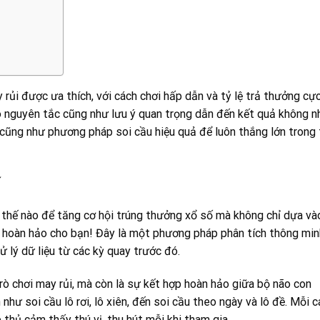
 rủi được ưa thích, với cách chơi hấp dẫn và tỷ lệ trả thưởng cự
rõ nguyên tắc cũng như lưu ý quan trọng dẫn đến kết quả không n
cũng như phương pháp soi cầu hiệu quả để luôn thắng lớn trong 
 thế nào để tăng cơ hội trúng thưởng xổ số mà không chỉ dựa và
i hoàn hảo cho bạn! Đây là một phương pháp phân tích thông min
ử lý dữ liệu từ các kỳ quay trước đó.
rò chơi may rủi, mà còn là sự kết hợp hoàn hảo giữa bộ não con
 như soi cầu lô rơi, lô xiên, đến soi cầu theo ngày và lô đề. Mỗi 
thủ cảm thấy thú vị, thu hút mỗi khi tham gia.