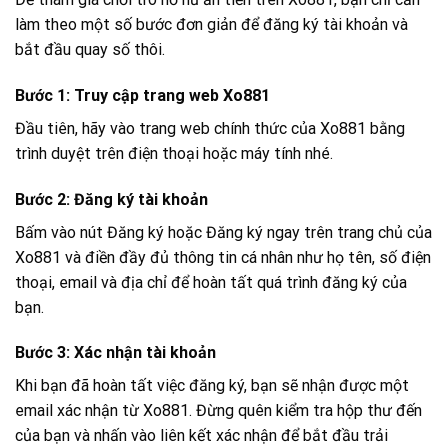
làm theo một số bước đơn giản để đăng ký tài khoản và
bắt đầu quay số thôi.
Bước 1: Truy cập trang web Xo881
Đầu tiên, hãy vào trang web chính thức của Xo881 bằng
trình duyệt trên điện thoại hoặc máy tính nhé.
Bước 2: Đăng ký tài khoản
Bấm vào nút Đăng ký hoặc Đăng ký ngay trên trang chủ của
Xo881 và điền đầy đủ thông tin cá nhân như họ tên, số điện
thoại, email và địa chỉ để hoàn tất quá trình đăng ký của
bạn.
Bước 3: Xác nhận tài khoản
Khi bạn đã hoàn tất việc đăng ký, bạn sẽ nhận được một
email xác nhận từ Xo881. Đừng quên kiểm tra hộp thư đến
của bạn và nhấn vào liên kết xác nhận để bắt đầu trải