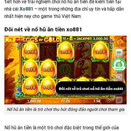
tiết hơn về trải nghiệm chơi nổ hũ ăn tiền để kiếm tiền tại
nhà cái
Xo881
– một trong những địa chỉ uy tín và hấp dẫn
nhất hiện nay cho game thủ Việt Nam.
Đôi nét về nổ hũ ăn tiền xo881
Nổ hũ ăn tiền là trò chơi thu hút đông đảo người chơi tham gia
Nổ hũ ăn tiền là một trò chơi đặc biệt trong thế giới của