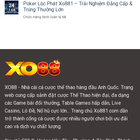
Phá
Poker Lộc Phát Xo881 – Trải Nghiệm Đẳng Cấp &
vs
&
24
Nắm
Baccarat
Lille
Trúng Thưởng Lớn
Thưởng
Vững.
Th8
Super
2h00
Hấp
ở
Chức năng bình luận bị tắt
6
ngày
Dẫn
Poker
Tại
29/8
Lộc
XO88
tại
Phát
–
Nhà
Xo881
Sân
cái
–
Chơi
xo88
Trải
Đẳng
Nghiệm
Cấp
Đẳng
Hàng
Cấp
Đầu
&
Trúng
Thưởng
Lớn
XO88 - Nhà cái cá cược thể thao hàng đầu Anh Quốc. Trang
web cung cấp sảnh đặt cược Thể Thao hiện đại, đa dạng
các Game bài đổi thưởng, Table Games hấp dẫn, Live
Casino, Lô Đề, Nổ hũ cực lớn... Trang chủ Xo881.com dần
trở thành cổng cá cược được nhiều người chơi bởi ưu đãi
cao và dịch vụ chất lượng.