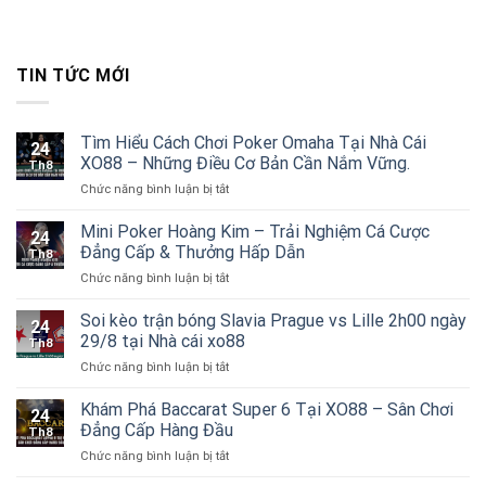
TIN TỨC MỚI
Tìm Hiểu Cách Chơi Poker Omaha Tại Nhà Cái
24
XO88 – Những Điều Cơ Bản Cần Nắm Vững.
Th8
ở
Chức năng bình luận bị tắt
Tìm
Hiểu
Mini Poker Hoàng Kim – Trải Nghiệm Cá Cược
24
Cách
Đẳng Cấp & Thưởng Hấp Dẫn
Th8
Chơi
ở
Chức năng bình luận bị tắt
Poker
Mini
Omaha
Poker
Soi kèo trận bóng Slavia Prague vs Lille 2h00 ngày
Tại
24
Hoàng
Nhà
29/8 tại Nhà cái xo88
Th8
Kim
Cái
ở
Chức năng bình luận bị tắt
–
XO88
Soi
Trải
–
kèo
Khám Phá Baccarat Super 6 Tại XO88 – Sân Chơi
Nghiệm
Những
24
trận
Cá
Đẳng Cấp Hàng Đầu
Điều
Th8
bóng
Cược
Cơ
ở
Chức năng bình luận bị tắt
Slavia
Đẳng
Bản
Khám
Prague
Cấp
Cần