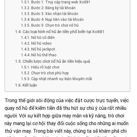
Bước 1: Truy cập trang web Xo881
Bước 2: Đăng ký tài khoản
Bước 3: Xác nhận tài khoản
Bước 4: Nạp tiền vào tài khoản
Bước 5: Chọn trò chơi nổ hũ
Các loại hình nổ hũ ăn tiền phổ biến tại Xo881
Nổ hũ cổ điển
Nổ hũ video
Nổ hũ jackpot
Nổ hũ thể thao
Chiến lược chơi nổ hũ ăn tiền hiệu quả
Hiểu rõ luật chơi
Chọn trò chơi phù hợp
Cập nhật nhanh sự kiện khuyến mãi
Kết luận
Trong thế giới sôi động của việc đặt cược trực tuyến, việc
quay nổ hũ để kiếm tiền đã thu hút sự chú ý của rất nhiều
người. Với sự kết hợp giữa may mắn và kỹ năng, trò chơi
này mang lại cơ hội thay đổi cuộc sống cho những ai muốn
thử vận may. Trong bài viết này, chúng ta sẽ khám phá chi