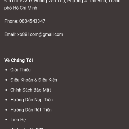
Địa chỉ: 523 Đ. Hoàng Văn Thụ, Phường 4, Tân Bình, Thành
phố Hồ Chí Minh
Phone: 0884543347
Email:
xo881com@gmail.com
Về Chúng Tôi
Giới Thiệu
Điều Khoản & Điều Kiện
Chính Sách Bảo Mật
Hướng Dẫn Nạp Tiền
Hướng Dẫn Rút Tiền
Liên Hệ