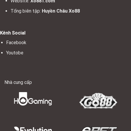
Website:
Xo881.com
Tổng biên tập:
Huyền Châu Xo88
Kênh Social
Facebook
Youtobe
Nhà cung cấp