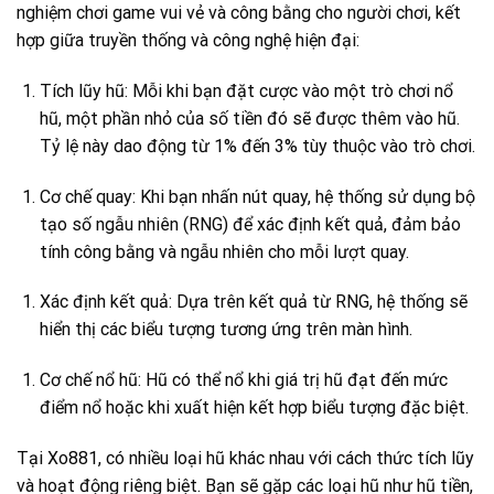
nghiệm chơi game vui vẻ và công bằng cho người chơi, kết
hợp giữa truyền thống và công nghệ hiện đại:
Tích lũy hũ: Mỗi khi bạn đặt cược vào một trò chơi nổ
hũ, một phần nhỏ của số tiền đó sẽ được thêm vào hũ.
Tỷ lệ này dao động từ 1% đến 3% tùy thuộc vào trò chơi.
Cơ chế quay: Khi bạn nhấn nút quay, hệ thống sử dụng bộ
tạo số ngẫu nhiên (RNG) để xác định kết quả, đảm bảo
tính công bằng và ngẫu nhiên cho mỗi lượt quay.
Xác định kết quả: Dựa trên kết quả từ RNG, hệ thống sẽ
hiển thị các biểu tượng tương ứng trên màn hình.
Cơ chế nổ hũ: Hũ có thể nổ khi giá trị hũ đạt đến mức
điểm nổ hoặc khi xuất hiện kết hợp biểu tượng đặc biệt.
Tại Xo881, có nhiều loại hũ khác nhau với cách thức tích lũy
và hoạt động riêng biệt. Bạn sẽ gặp các loại hũ như hũ tiền,