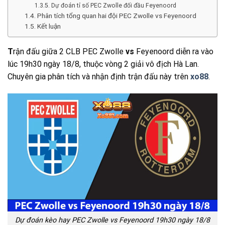
Dự đoán tỉ số PEC Zwolle đối đầu Feyenoord
Phân tích tổng quan hai đội PEC Zwolle vs Feyenoord
Kết luận
T
rận đấu giữa 2 CLB PEC Zwolle
vs
Feyenoord diễn ra vào
lúc 19h30 ngày 18/8, thuộc vòng 2 giải vô địch Hà Lan.
Chuyên gia phân tích và nhận định trận đấu này trên
xo88
.
Dự đoán kèo hay PEC Zwolle vs Feyenoord 19h30 ngày 18/8