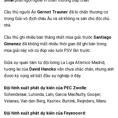
Smal
phải ngồi ngoài vì chấn thương bắp chân.
Cầu thủ người Áo
Gernot Trauner
đã bị chấn thương cơ
trong Giải vô địch châu Âu và sẽ không ra sân cho đội chủ
nhà.
Cầu thủ ghi nhiều bàn thắng nhất mùa giải trước
Santiago
Gimenez
đã không mất nhiều thời gian để ghi bàn trong
mùa giải này với cú đúp vào lưới PSV lần trước.
Giữa sự quan tâm từ đội bóng La Liga Atletico Madrid,
tương lai của
David Hancko
vẫn chưa chắc chắn, nhưng anh
được kỳ vọng sẽ bắt đầu sự nghiệp ở đây.
Đội hình xuất phát dự kiến ​​của PEC Zwolle:
Schendelaar; Lutonda, Lam, Garcia MacNulty, Gooijer;
Velanas, Van den Berg, Kastev; Buitink, Reijnders, Manu
Đội hình xuất phát dự kiến ​​của Feyenoord: