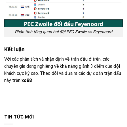
Phân tích tổng quan hai đội PEC Zwolle vs Feyenoord
Kết luận
Với các phân tích và nhận định về trận đấu ở trên, các
chuyên gia đang nghiêng về khả năng giành 3 điểm của đội
khách cực kỳ cao. Theo dõi và đưa ra các dự đoán trận đấu
này trên
xo88
.
TIN TỨC MỚI