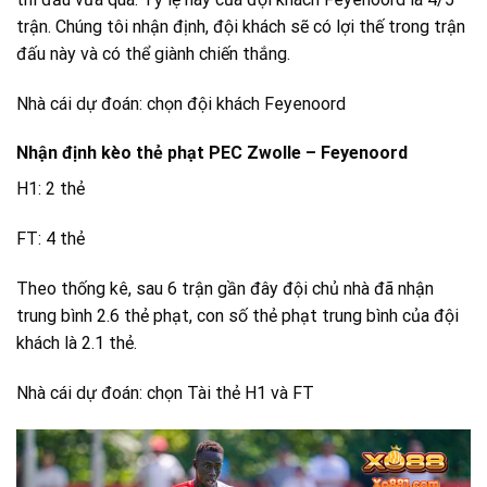
trận. Chúng tôi nhận định, đội khách sẽ có lợi thế trong trận
đấu này và có thể giành chiến thắng.
Nhà cái dự đoán: chọn đội khách Feyenoord
Nhận định kèo thẻ phạt PEC Zwolle – Feyenoord
H1: 2 thẻ
FT: 4 thẻ
Theo thống kê, sau 6 trận gần đây đội chủ nhà đã nhận
trung bình 2.6 thẻ phạt, con số thẻ phạt trung bình của đội
khách là 2.1 thẻ.
Nhà cái dự đoán: chọn Tài thẻ H1 và FT