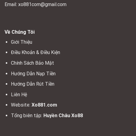
Email:
xo881com@gmail.com
Về Chúng Tôi
Giới Thiệu
Điều Khoản & Điều Kiện
Chính Sách Bảo Mật
Hướng Dẫn Nạp Tiền
Hướng Dẫn Rút Tiền
Liên Hệ
Website:
Xo881.com
Tổng biên tập:
Huyền Châu Xo88