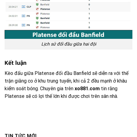
Lịch sử đối đầu giữa hai đội
Kết luận
Kèo đấu giữa Platense đối đầu Banfield sẽ diễn ra với thế
trận giằng co ở khu trung tuyến, khi cả 2 đều mạnh ở khâu
kiểm soát bóng. Chuyên gia trên
xo881.com
tin rằng
Platense sẽ có lợi thế lớn khi được chơi trên sân nhà.
TIN TỨC MỚI