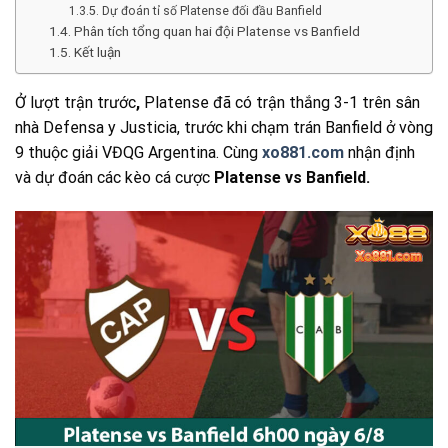
Dự đoán tỉ số Platense đối đầu Banfield
Phân tích tổng quan hai đội Platense vs Banfield
Kết luận
Ở lượt trận trước
,
Platense đã có trận thắng 3-1 trên sân
nhà Defensa y Justicia, trước khi chạm trán Banfield ở vòng
9 thuộc giải VĐQG Argentina. Cùng
xo881.com
nhận định
và dự đoán các kèo cá cược
Platense
vs
Banfield
.