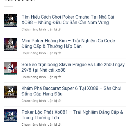
Tìm Hiểu Cách Chơi Poker Omaha Tại Nhà Cái
24
XO88 – Những Điều Cơ Bản Cần Nắm Vững.
Th8
ở
Chức năng bình luận bị tắt
Tìm
Hiểu
Mini Poker Hoàng Kim – Trải Nghiệm Cá Cược
24
Cách
Đẳng Cấp & Thưởng Hấp Dẫn
Th8
Chơi
ở
Chức năng bình luận bị tắt
Poker
Mini
Omaha
Poker
Soi kèo trận bóng Slavia Prague vs Lille 2h00 ngày
Tại
24
Hoàng
Nhà
29/8 tại Nhà cái xo88
Th8
Kim
Cái
ở
Chức năng bình luận bị tắt
–
XO88
Soi
Trải
–
kèo
Khám Phá Baccarat Super 6 Tại XO88 – Sân Chơi
Nghiệm
Những
24
trận
Cá
Đẳng Cấp Hàng Đầu
Điều
Th8
bóng
Cược
Cơ
ở
Chức năng bình luận bị tắt
Slavia
Đẳng
Bản
Khám
Prague
Cấp
Cần
Phá
Poker Lộc Phát Xo881 – Trải Nghiệm Đẳng Cấp &
vs
&
24
Nắm
Baccarat
Lille
Trúng Thưởng Lớn
Thưởng
Vững.
Th8
Super
2h00
Hấp
ở
Chức năng bình luận bị tắt
6
ngày
Dẫn
Poker