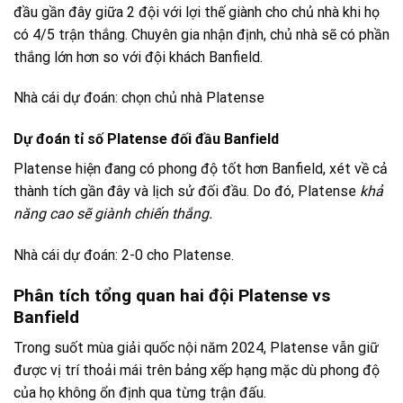
đầu gần đây giữa 2 đội với lợi thế giành cho chủ nhà khi họ
có 4/5 trận thắng. Chuyên gia nhận định, chủ nhà sẽ có phần
thắng lớn hơn so với đội khách Banfield.
Nhà cái dự đoán: chọn chủ nhà Platense
Dự đoán tỉ số Platense đối đầu Banfield
Platense hiện đang có phong độ tốt hơn Banfield, xét về cả
thành tích gần đây và lịch sử đối đầu. Do đó, Platense
khả
năng
cao sẽ
giành chiến thắ
ng.
Nhà cái dự đoán: 2-0 cho Platense.
Phân tích tổng quan hai đội Platense vs
Banfield
Trong suốt mùa giải quốc nội năm 2024, Platense vẫn giữ
được vị trí thoải mái trên bảng xếp hạng mặc dù phong độ
của họ không ổn định qua từng trận đấu.