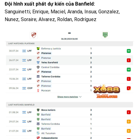
Đội hình xuất phát dự kiến ​​của Banfield:
Sanguinetti; Enrique, Maciel, Aranda, Insua; Gonzalez,
Nunez, Soraire; Alvarez, Roldan, Rodríguez