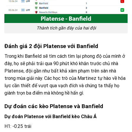
Thành tích gần đây của hai đội
Đánh giá 2 đội Platense với Banfield
Trong khi Banfield sẽ tìm cách tìm lại phong độ của mình ở
đây, họ sẽ phải trải qua 90 phút khó khăn trước chủ nhà
Platense, đội gần như bất khả xâm phạm trên sân nhà
trong mùa giải này. Các học trò của Martinez tự hào về hỏa
lực cần thiết để vượt qua vạch đích và chúng ta thấy họ
giành trọn ba điểm mà không hề hấn gì.
Dự đoán các kèo Platense và Banfield
Dự đoán Platense với Banfield kèo Châu Á
H1: -0.25 trái