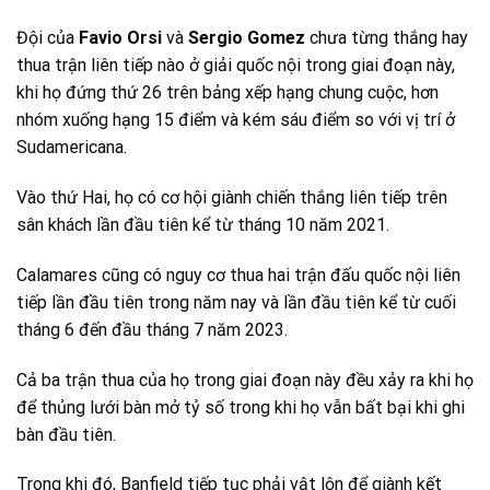
Đội của
Favio Orsi
và
Sergio Gomez
chưa từng thắng hay
thua trận liên tiếp nào ở giải quốc nội trong giai đoạn này,
khi họ đứng thứ 26 trên bảng xếp hạng chung cuộc, hơn
nhóm xuống hạng 15 điểm và kém sáu điểm so với vị trí ở
Sudamericana.
Vào thứ Hai, họ có cơ hội giành chiến thắng liên tiếp trên
sân khách lần đầu tiên kể từ tháng 10 năm 2021.
Calamares cũng có nguy cơ thua hai trận đấu quốc nội liên
tiếp lần đầu tiên trong năm nay và lần đầu tiên kể từ cuối
tháng 6 đến đầu tháng 7 năm 2023.
Cả ba trận thua của họ trong giai đoạn này đều xảy ra khi họ
để thủng lưới bàn mở tỷ số trong khi họ vẫn bất bại khi ghi
bàn đầu tiên.
Trong khi đó, Banfield tiếp tục phải vật lộn để giành kết