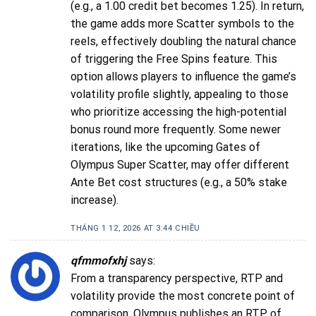
(e.g., a 1.00 credit bet becomes 1.25). In return,
the game adds more Scatter symbols to the
reels, effectively doubling the natural chance
of triggering the Free Spins feature. This
option allows players to influence the game’s
volatility profile slightly, appealing to those
who prioritize accessing the high-potential
bonus round more frequently. Some newer
iterations, like the upcoming Gates of
Olympus Super Scatter, may offer different
Ante Bet cost structures (e.g., a 50% stake
increase).
THÁNG 1 12, 2026 AT 3:44 CHIỀU
qfmmofxhj
says:
From a transparency perspective, RTP and
volatility provide the most concrete point of
comparison. Olympus publishes an RTP of